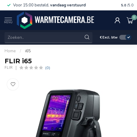
Voor 15:00 besteld,
vandaag verstuurd
Gratis 
5.0
/5.0
0
MENU
€
Excl. btw
Home
/
i65
FLIR i65
(0)
FLIR