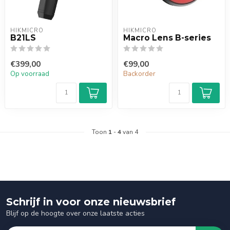
HIKMICRO
HIKMICRO
B21LS
Macro Lens B-series
€399,00
€99,00
Op voorraad
Backorder
Toon
1
-
4
van 4
Schrijf in voor onze nieuwsbrief
Blijf op de hoogte over onze laatste acties