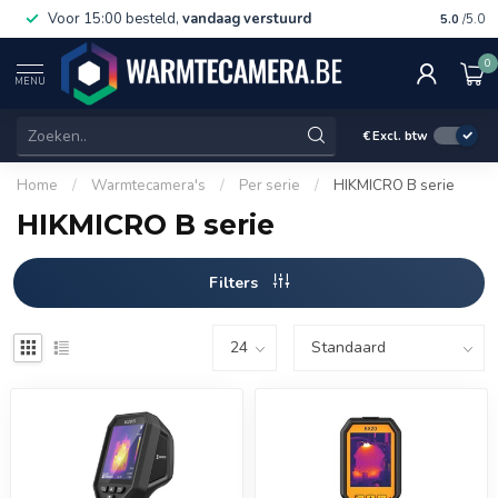
Voor 15:00 besteld,
vandaag verstuurd
Gratis 
5.0
/5.0
0
MENU
€
Excl. btw
Home
/
Warmtecamera's
/
Per serie
/
HIKMICRO B serie
HIKMICRO B serie
Filters