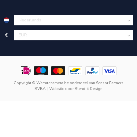
€
Copyright © Warmtecamera.be onderdeel van
Sensor Partners
BVBA.
| Website door
Blend-it Design