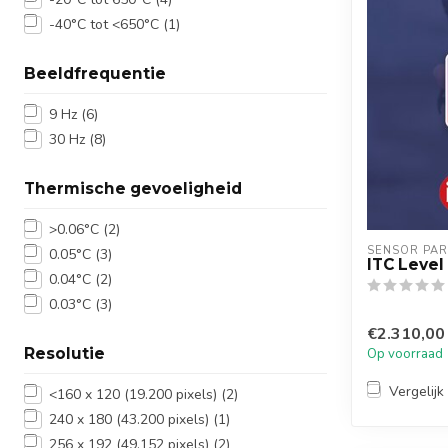
-40°C tot <650°C
(1)
Beeldfrequentie
9 Hz
(6)
30 Hz
(8)
Thermische gevoeligheid
>0.06°C
(2)
SENSOR PAR
0.05°C
(3)
ITC Level 
0.04°C
(2)
0.03°C
(3)
€2.310,00
Resolutie
Op voorraad
Vergelijk
<160 x 120 (19.200 pixels)
(2)
240 x 180 (43.200 pixels)
(1)
256 x 192 (49.152 pixels)
(2)