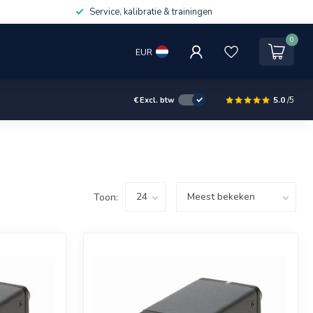
Service, kalibratie & trainingen
0
EUR
5.0
/5
€
Excl. btw
Toon: