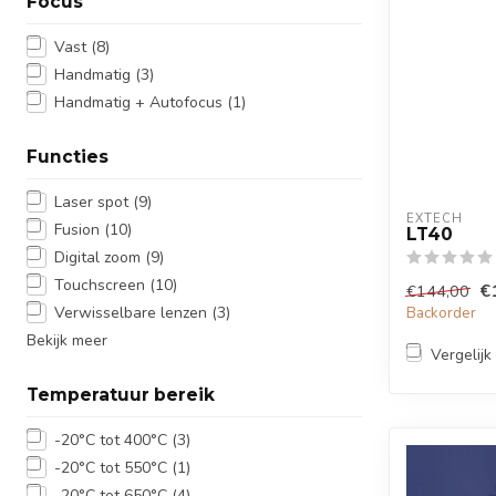
Focus
Vast
(8)
Handmatig
(3)
Handmatig + Autofocus
(1)
Functies
Laser spot
(9)
EXTECH
Fusion
(10)
LT40
Digital zoom
(9)
Touchscreen
(10)
€
€144,00
Verwisselbare lenzen
(3)
Backorder
Bekijk meer
Vergelijk
Temperatuur bereik
-20°C tot 400°C
(3)
-20°C tot 550°C
(1)
-20°C tot 650°C
(4)