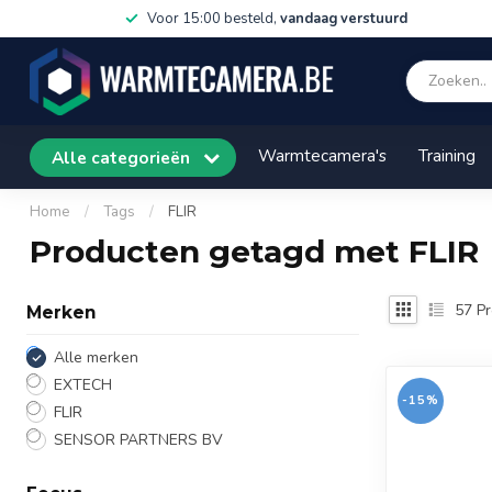
Voor 15:00 besteld,
vandaag verstuurd
Warmtecamera's
Training
Alle categorieën
Home
/
Tags
/
FLIR
Producten getagd met FLIR
57
Pr
Merken
Alle merken
EXTECH
-15%
FLIR
SENSOR PARTNERS BV