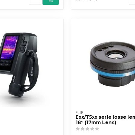
FLIR
Exx/T5xx serie losse len
18º (17mm Lens)