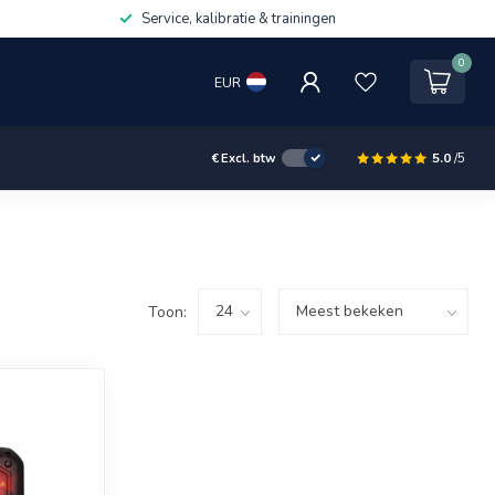
Service, kalibratie & trainingen
0
EUR
5.0
/5
€
Excl. btw
Toon: