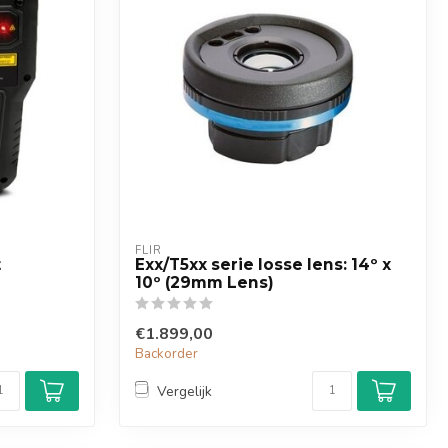
FLIR
t
Exx/T5xx serie losse lens: 14º x
10º (29mm Lens)
€1.899,00
Backorder
Vergelijk