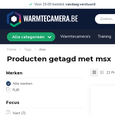
Voor 15:00 besteld,
vandaag verstuurd
Warmtecamera's
Training
Alle categorieën
Home
/
Tags
/
msx
Producten getagd met msx
21
Pr
Merken
Alle merken
FLIR
Focus
Vast
(7)