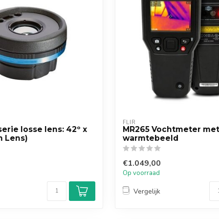
FLIR
erie losse lens: 42º x
MR265 Vochtmeter me
m Lens)
warmtebeeld
€1.049,00
Op voorraad
Vergelijk