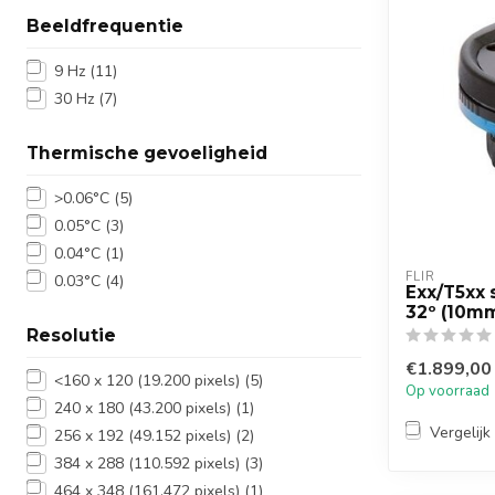
Beeldfrequentie
9 Hz
(11)
30 Hz
(7)
Thermische gevoeligheid
>0.06°C
(5)
0.05°C
(3)
0.04°C
(1)
FLIR
0.03°C
(4)
Exx/T5xx s
32º (10m
Resolutie
€1.899,00
<160 x 120 (19.200 pixels)
(5)
Op voorraad
240 x 180 (43.200 pixels)
(1)
Vergelijk
256 x 192 (49.152 pixels)
(2)
384 x 288 (110.592 pixels)
(3)
464 x 348 (161.472 pixels)
(1)