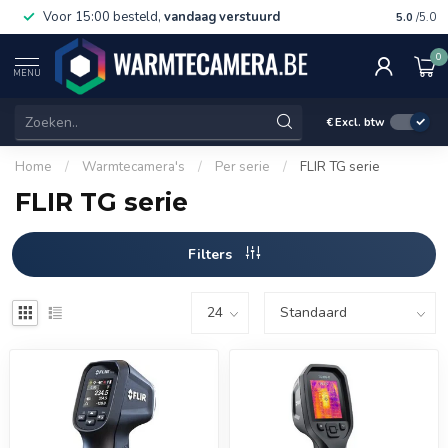
Voor 15:00 besteld,
vandaag verstuurd
Gratis 
5.0
/5.0
0
MENU
€
Excl. btw
Home
/
Warmtecamera's
/
Per serie
/
FLIR TG serie
FLIR TG serie
Filters