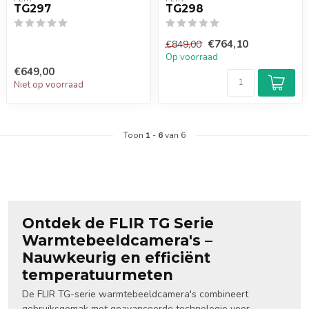
TG297
TG298
€764,10
€849,00
Op voorraad
€649,00
Niet op voorraad
Toon
1
-
6
van 6
Ontdek de FLIR TG Serie
Warmtebeeldcamera's –
Nauwkeurig en efficiënt
temperatuurmeten
De FLIR TG-serie warmtebeeldcamera's combineert
gebruiksgemak met geavanceerde technologie voor