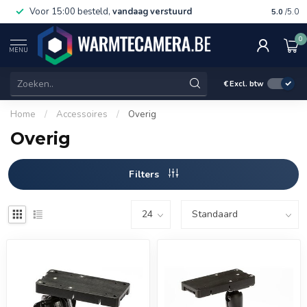
Voor 15:00 besteld,
vandaag verstuurd
Gratis 
5.0
/5.0
0
MENU
€
Excl. btw
Home
/
Accessoires
/
Overig
Overig
Filters