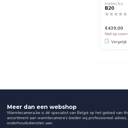
HIKMICRO
B20
€439,00
Niet op voor
Vergelijk
Meer dan een webshop
Warmtecamera.be is dé specialist van België op het gebied van th
assortiment aan warmtecamera’s bieden wij professioneel advies, 
onderhoudsdiensten aan.