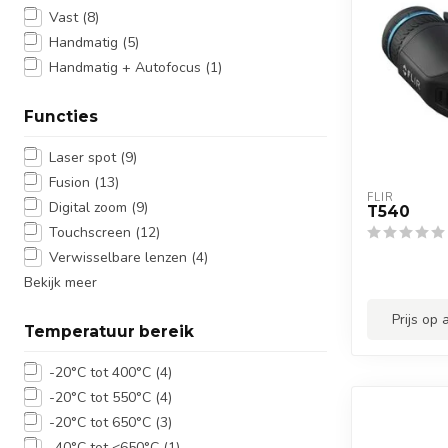
Vast
(8)
Handmatig
(5)
Handmatig + Autofocus
(1)
Functies
Laser spot
(9)
Fusion
(13)
FLIR
Digital zoom
(9)
T540
Touchscreen
(12)
Verwisselbare lenzen
(4)
Bekijk meer
Prijs op
Temperatuur bereik
-20°C tot 400°C
(4)
-20°C tot 550°C
(4)
-20°C tot 650°C
(3)
-40°C tot <650°C
(1)