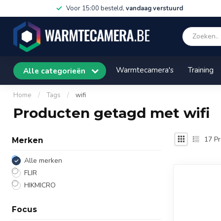
Voor 15:00 besteld,
vandaag verstuurd
Warmtecamera's
Training
Alle categorieën
Home
/
Tags
/
wifi
Producten getagd met wifi
17
Pr
Merken
Alle merken
FLIR
HIKMICRO
Focus