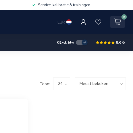
Service, kalibratie & trainingen
0
EUR
5.0
/5
€
Excl. btw
Toon: