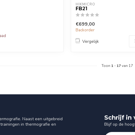
HIKMICRO
FB21
€699,00
Backorder
raad
Vergelijk
Toon
1
-
17
van 17
Schrijf i
ermografie. Naast een uitgebreid
Blijf op de hoog
trainingen in thermografie en