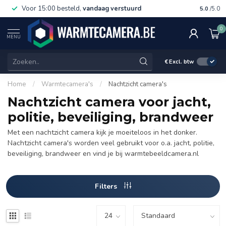
Voor 15:00 besteld,
vandaag verstuurd
Gratis 
5.0
/5.0
0
MENU
€
Excl. btw
Home
/
Warmtecamera's
/
Nachtzicht camera's
Nachtzicht camera voor jacht,
politie, beveiliging, brandweer
Met een nachtzicht camera kijk je moeiteloos in het donker.
Nachtzicht camera's worden veel gebruikt voor o.a. jacht, politie,
beveiliging, brandweer en vind je bij warmtebeeldcamera.nl
Filters