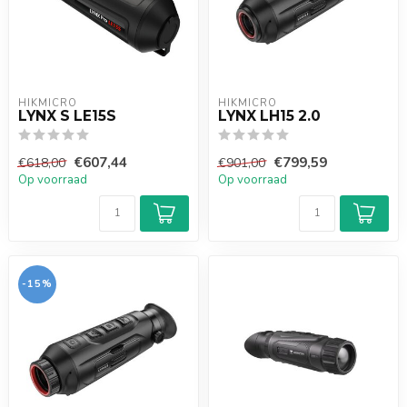
HIKMICRO
HIKMICRO
LYNX S LE15S
LYNX LH15 2.0
€607,44
€799,59
€618,00
€901,00
Op voorraad
Op voorraad
-15%