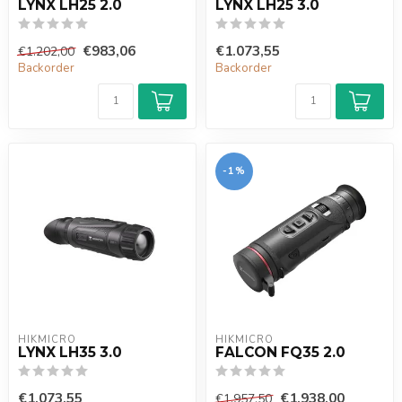
LYNX LH25 2.0
LYNX LH25 3.0
€983,06
€1.073,55
€1.202,00
Backorder
Backorder
-1%
HIKMICRO
HIKMICRO
LYNX LH35 3.0
FALCON FQ35 2.0
€1.073,55
€1.938,00
€1.957,50