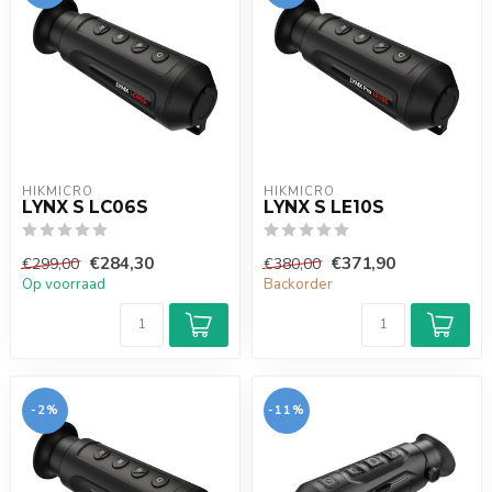
HIKMICRO
HIKMICRO
LYNX S LC06S
LYNX S LE10S
€284,30
€371,90
€299,00
€380,00
Op voorraad
Backorder
-2%
-11%