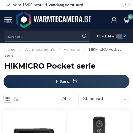
Voor 15:00 besteld,
vandaag verstuurd
Gratis 
5.0
/5.0
0
MENU
€
Excl. btw
Home
/
Warmtecamera's
/
Per serie
/
HIKMICRO Pocket
serie
HIKMICRO Pocket serie
Filters