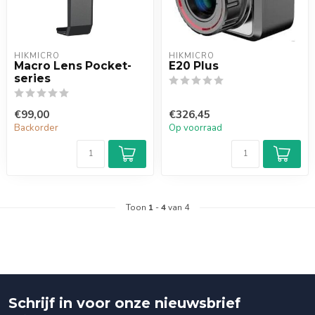
HIKMICRO
HIKMICRO
Macro Lens Pocket-
E20 Plus
series
€99,00
€326,45
Backorder
Op voorraad
Toon
1
-
4
van 4
Schrijf in voor onze nieuwsbrief