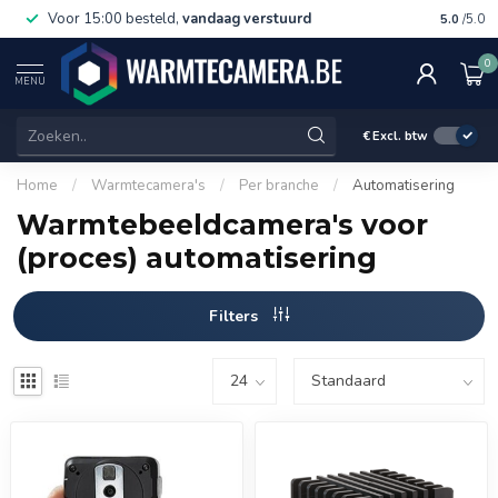
Voor 15:00 besteld,
vandaag verstuurd
Gratis 
5.0
/5.0
0
MENU
€
Excl. btw
Home
/
Warmtecamera's
/
Per branche
/
Automatisering
Warmtebeeldcamera's voor
(proces) automatisering
Filters