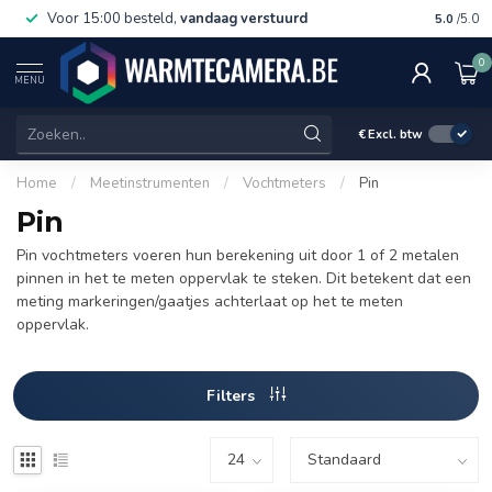
Voor 15:00 besteld,
vandaag verstuurd
Gratis 
5.0
/5.0
0
MENU
€
Excl. btw
Home
/
Meetinstrumenten
/
Vochtmeters
/
Pin
Pin
Pin vochtmeters voeren hun berekening uit door 1 of 2 metalen
pinnen in het te meten oppervlak te steken. Dit betekent dat een
meting markeringen/gaatjes achterlaat op het te meten
oppervlak.
Filters