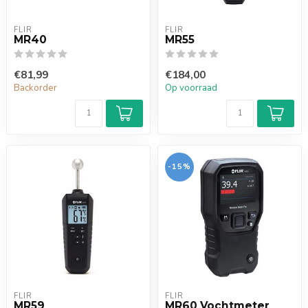
FLIR
FLIR
MR40
MR55
€81,99
€184,00
Backorder
Op voorraad
-15%
FLIR
FLIR
MR59
MR60 Vochtmeter