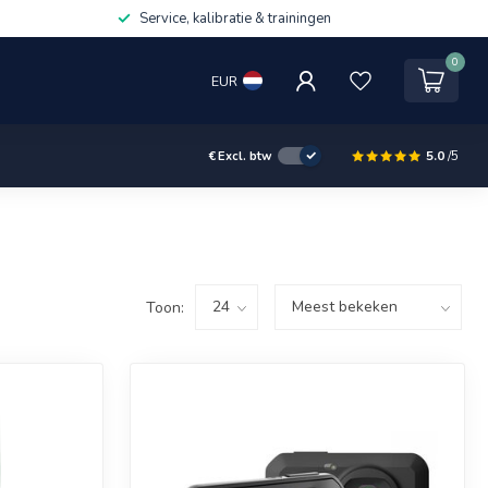
Service, kalibratie & trainingen
0
EUR
5.0
/5
€
Excl. btw
Toon: