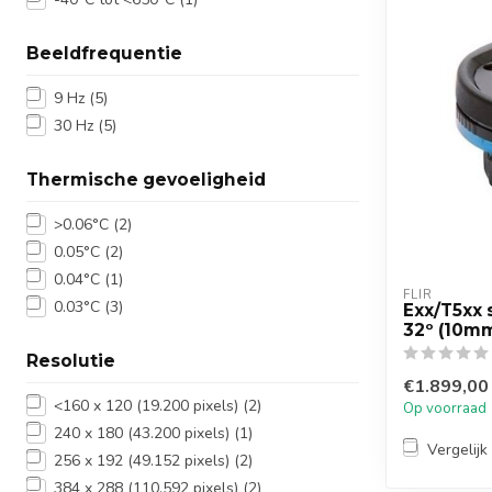
Beeldfrequentie
9 Hz
(5)
30 Hz
(5)
Thermische gevoeligheid
>0.06°C
(2)
0.05°C
(2)
0.04°C
(1)
FLIR
0.03°C
(3)
Exx/T5xx s
32º (10m
Resolutie
€1.899,00
<160 x 120 (19.200 pixels)
(2)
Op voorraad
240 x 180 (43.200 pixels)
(1)
Vergelijk
256 x 192 (49.152 pixels)
(2)
384 x 288 (110.592 pixels)
(2)