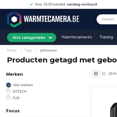
Voor 15:00 besteld,
vandaag verstuurd
Warmtecamera's
Training
Alle categorieën
Home
/
Tags
/
gebouwen
Producten getagd met geb
19
Pr
Merken
Alle merken
EXTECH
FLIR
Focus