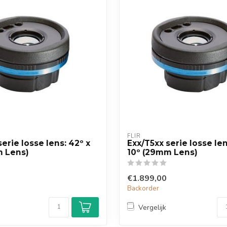
FLIR
erie losse lens: 42º x
Exx/T5xx serie losse len
m Lens)
10º (29mm Lens)
€1.899,00
Backorder
Vergelijk