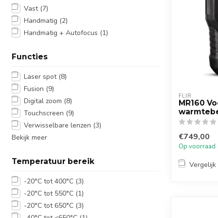
Vast
(7)
Handmatig
(2)
Handmatig + Autofocus
(1)
Functies
Laser spot
(8)
Fusion
(9)
FLIR
Digital zoom
(8)
MR160 Vo
warmteb
Touchscreen
(9)
Verwisselbare lenzen
(3)
€749,00
Bekijk meer
Op voorraad
Temperatuur bereik
Vergelijk
-20°C tot 400°C
(3)
-20°C tot 550°C
(1)
-20°C tot 650°C
(3)
-40°C tot <650°C
(1)