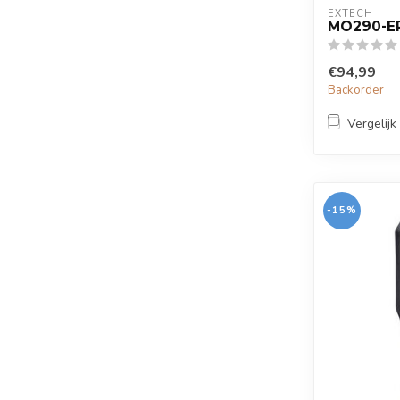
EXTECH
MO290-E
€94,99
Backorder
Vergelijk
-15%