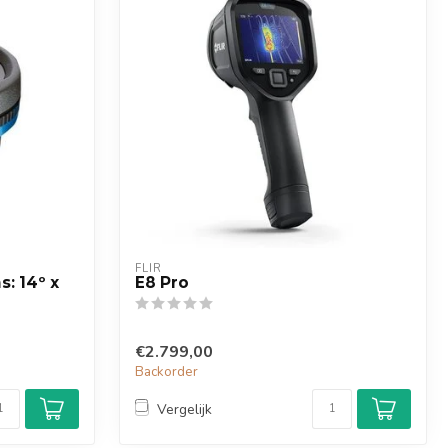
FLIR
s: 14º x
E8 Pro
€2.799,00
Backorder
Vergelijk