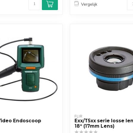
Vergelijk
FLIR
ideo Endoscoop
Exx/T5xx serie losse len
18º (17mm Lens)