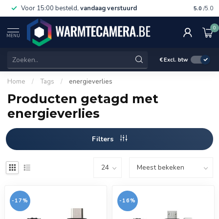
Voor 15:00 besteld,
vandaag verstuurd
Gratis 
5.0
/5.0
0
MENU
€
Excl. btw
Home
/
Tags
/
energieverlies
Producten getagd met
energieverlies
Filters
-17%
-16%