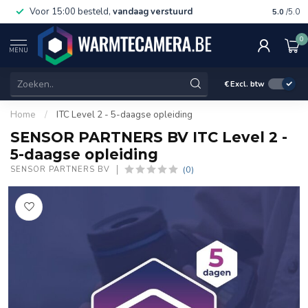
Voor 15:00 besteld,
vandaag verstuurd
Gratis 
5.0
/5.0
0
MENU
€
Excl. btw
Home
/
ITC Level 2 - 5-daagse opleiding
SENSOR PARTNERS BV ITC Level 2 -
5-daagse opleiding
(0)
SENSOR PARTNERS BV