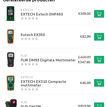
Gerelateerde producten
EXTECH
€309,00
EXTECH Extech EMF450
Extech EX350
€82,99
FLIR
€409,00
FLIR DM93 Digitale Multimeter
€347,65
EXTECH
EXTECH EX310 Compacte
€45,99
multimeter
FLIR
€819,00
FLIR DM285