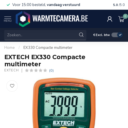
Voor 15:00 besteld,
vandaag verstuurd
Gratis 
5.0
/5.0
0
MENU
€
Excl. btw
Home
/
EX330 Compacte multimeter
EXTECH EX330 Compacte
multimeter
(0)
EXTECH