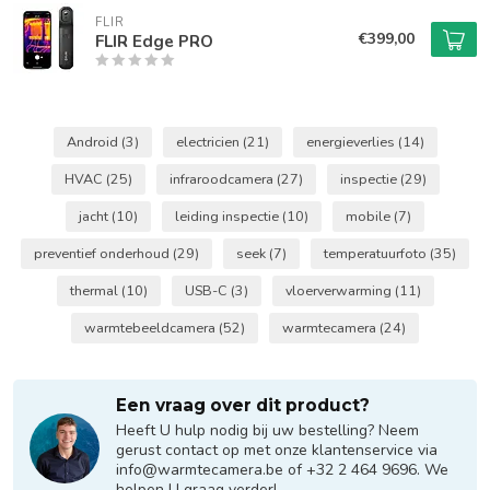
FLIR
€399,00
FLIR Edge PRO
Android
(3)
electricien
(21)
energieverlies
(14)
HVAC
(25)
infraroodcamera
(27)
inspectie
(29)
jacht
(10)
leiding inspectie
(10)
mobile
(7)
preventief onderhoud
(29)
seek
(7)
temperatuurfoto
(35)
thermal
(10)
USB-C
(3)
vloerverwarming
(11)
warmtebeeldcamera
(52)
warmtecamera
(24)
Een vraag over dit product?
Heeft U hulp nodig bij uw bestelling? Neem
gerust contact op met onze klantenservice via
info@warmtecamera.be
of +32 2 464 9696. We
helpen U graag verder!