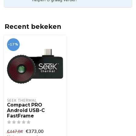
Recent bekeken
-17%
SEEK THERMAL
Compact PRO
Android USB-C
FastFrame
€373,00
€447,84