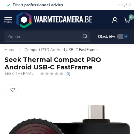
Direct
professioneel advies
Voor 15
5.0
/5.0
0
MENU
€
Excl. btw
Home
/
Compact PRO Android USB-C FastFrame
Seek Thermal Compact PRO
Android USB-C FastFrame
(0)
SEEK THERMAL