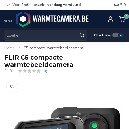
Voor 15:00 besteld,
vandaag verstuurd
Gratis 
5.0
/5.0
0
MENU
€
Excl. btw
Home
/
C5 compacte warmtebeeldcamera
FLIR C5 compacte
warmtebeeldcamera
(0)
FLIR