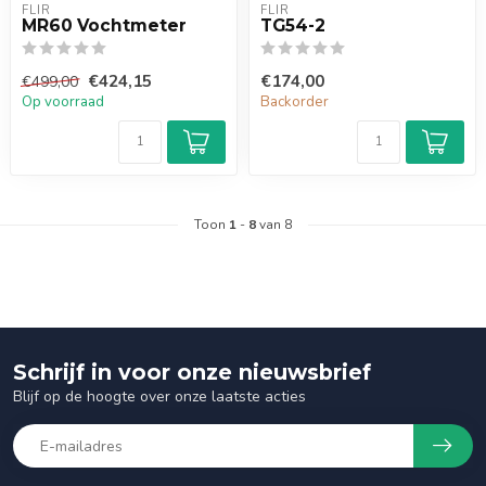
FLIR
FLIR
MR60 Vochtmeter
TG54-2
€424,15
€174,00
€499,00
Op voorraad
Backorder
Toon
1
-
8
van 8
Schrijf in voor onze nieuwsbrief
Blijf op de hoogte over onze laatste acties