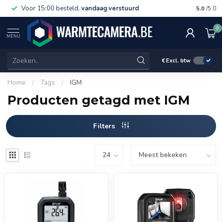
Voor 15:00 besteld,
vandaag verstuurd
Gratis 
5.0
/5.0
0
MENU
€
Excl. btw
Home
/
Tags
/
IGM
Producten getagd met IGM
Filters