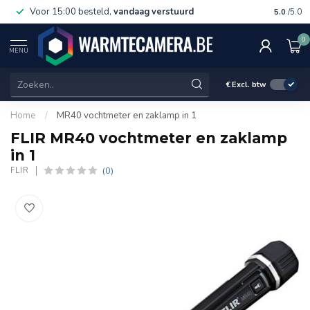
Voor 15:00 besteld,
vandaag verstuurd
Gratis 
5.0
/5.0
0
MENU
€
Excl. btw
Home
/
MR40 vochtmeter en zaklamp in 1
FLIR MR40 vochtmeter en zaklamp
in 1
(0)
FLIR