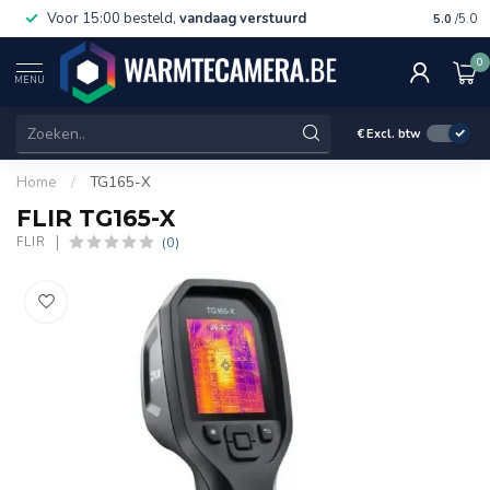
Voor 15:00 besteld,
vandaag verstuurd
Gratis 
5.0
/5.0
0
MENU
€
Excl. btw
Home
/
TG165-X
FLIR TG165-X
(0)
FLIR