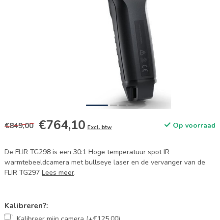
€764,10
€849,00
Op voorraad
Excl. btw
De FLIR TG298 is een 30:1 Hoge temperatuur spot IR
warmtebeeldcamera met bullseye laser en de vervanger van de
FLIR TG297
Lees meer
.
Kalibreren?:
Kalibreer mijn camera (+€125,00)