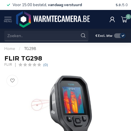
Voor 15:00 besteld,
vandaag verstuurd
Gratis 
5.0
/5.0
0
MENU
€
Excl. btw
Home
/
TG298
FLIR TG298
(0)
FLIR