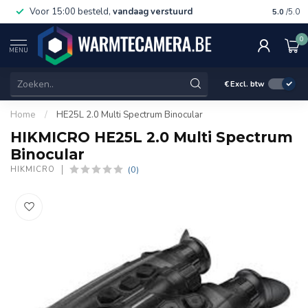
Voor 15:00 besteld,
vandaag verstuurd
Gratis 
5.0
/5.0
0
MENU
€
Excl. btw
Home
/
HE25L 2.0 Multi Spectrum Binocular
HIKMICRO HE25L 2.0 Multi Spectrum
Binocular
(0)
HIKMICRO