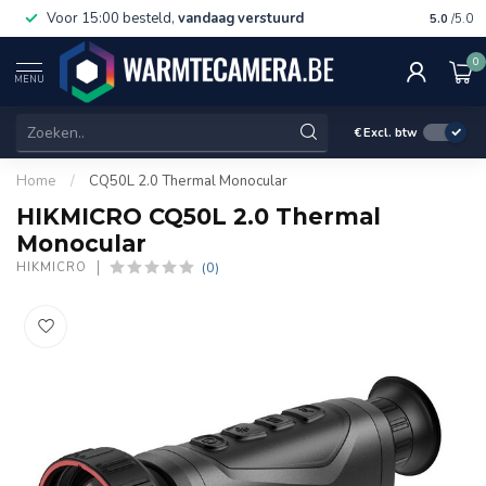
Voor 15:00 besteld,
vandaag verstuurd
Gratis 
5.0
/5.0
0
MENU
€
Excl. btw
Home
/
CQ50L 2.0 Thermal Monocular
HIKMICRO CQ50L 2.0 Thermal
Monocular
(0)
HIKMICRO