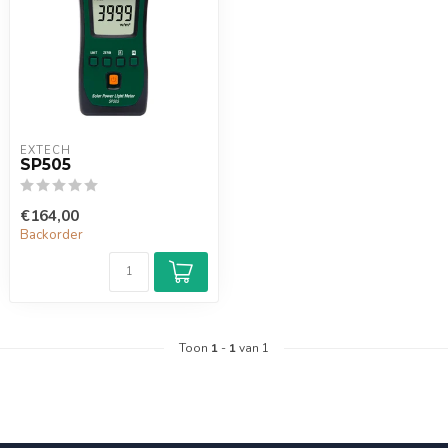
EXTECH
SP505
€164,00
Backorder
Toon
1
-
1
van 1