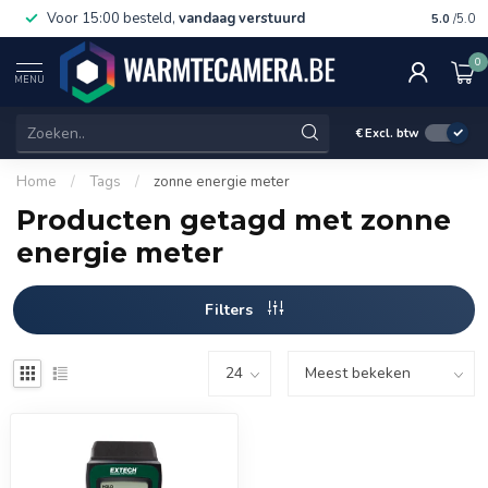
Voor 15:00 besteld,
vandaag verstuurd
Gratis 
5.0
/5.0
0
MENU
€
Excl. btw
Home
/
Tags
/
zonne energie meter
Producten getagd met zonne
energie meter
Filters