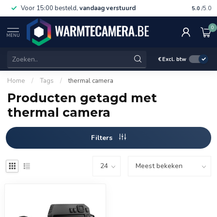
Voor 15:00 besteld,
vandaag verstuurd
Gratis 
5.0
/5.0
0
MENU
€
Excl. btw
Home
/
Tags
/
thermal camera
Producten getagd met
thermal camera
Filters