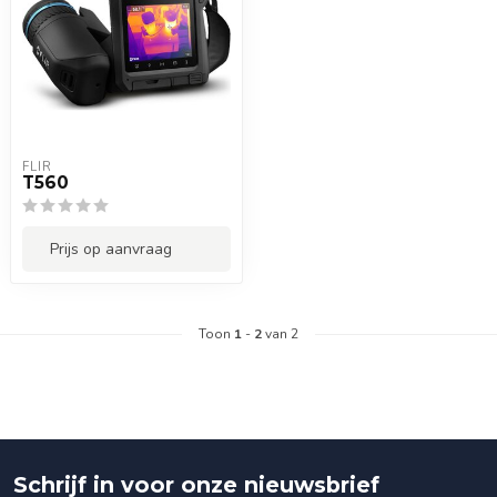
FLIR
T560
Prijs op aanvraag
Toon
1
-
2
van 2
Schrijf in voor onze nieuwsbrief