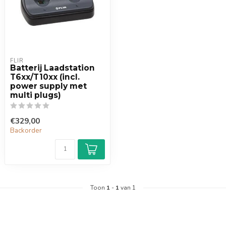
FLIR
Batterij Laadstation
T6xx/T10xx (incl.
power supply met
multi plugs)
€329,00
Backorder
Toon
1
-
1
van 1