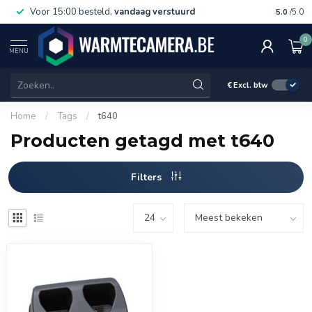
Voor 15:00 besteld,
vandaag verstuurd
Gratis 
5.0
/5.0
0
MENU
€
Excl. btw
Home
/
Tags
/
t640
Producten getagd met t640
Filters