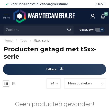
Voor 15:00 besteld,
vandaag verstuurd
Gratis 
5.0
/5.0
0
MENU
€
Excl. btw
Home
/
Tags
/
t5xx-serie
Producten getagd met t5xx-
serie
Filters
Geen producten gevonden!