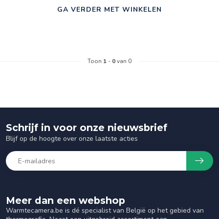
GA VERDER MET WINKELEN
Toon
1
-
0
van 0
Schrijf in voor onze nieuwsbrief
Blijf op de hoogte over onze laatste acties
Meer dan een webshop
Warmtecamera.be is dé specialist van België op het gebied van