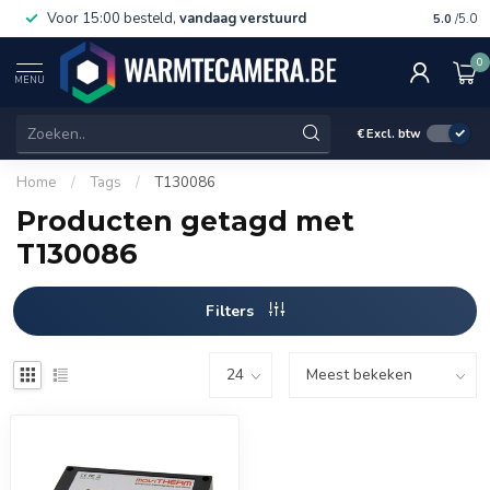
Voor 15:00 besteld,
vandaag verstuurd
Gratis 
5.0
/5.0
0
MENU
€
Excl. btw
Home
/
Tags
/
T130086
Producten getagd met
T130086
Filters