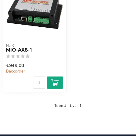
FLIR
MIO-AX8-1
€949,00
Backorder
Toon
1
-
1
van 1