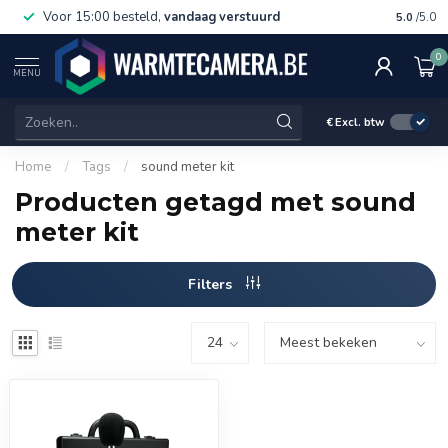
Voor 15:00 besteld,
vandaag verstuurd
Gratis 
5.0
/5.0
0
MENU
€
Excl. btw
Home
/
Tags
/
sound meter kit
Producten getagd met sound
meter kit
Filters