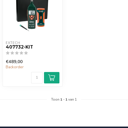
EXTECH
407732-KIT
€489,00
Backorder
Toon
1
-
1
van 1