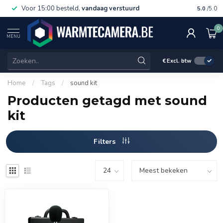
Voor 15:00 besteld,
vandaag verstuurd
Gratis 
5.0
/5.0
0
MENU
€
Excl. btw
Home
/
Tags
/
sound kit
Producten getagd met sound
kit
Filters