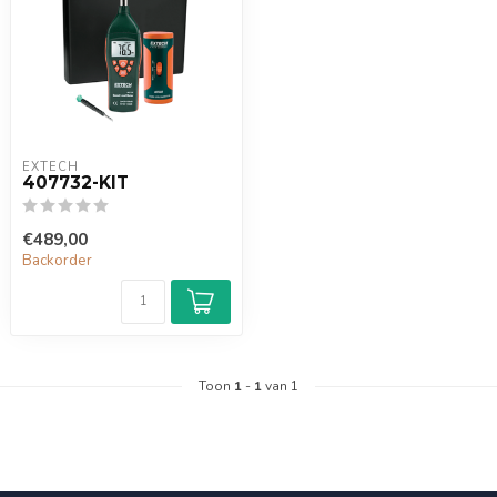
EXTECH
407732-KIT
€489,00
Backorder
Toon
1
-
1
van 1