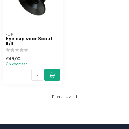
FLIR
Eye cup voor Scout
II/III
€49,00
Op voorraad
Toon
1
-
1
van 1