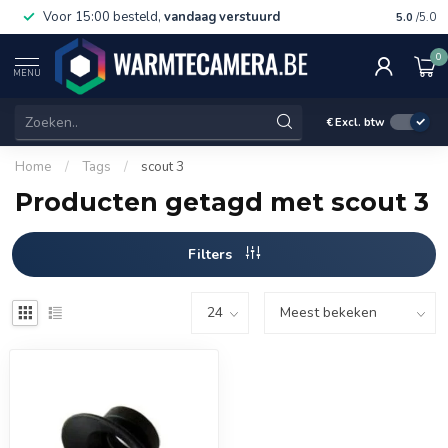
Voor 15:00 besteld,
vandaag verstuurd
Gratis 
5.0
/5.0
0
MENU
€
Excl. btw
Home
/
Tags
/
scout 3
Producten getagd met scout 3
Filters