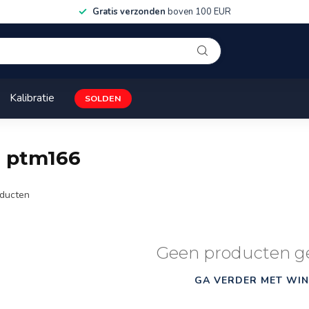
Gratis verzonden
boven 100 EUR
Kalibratie
SOLDEN
n ptm166
ducten
Geen producten g
GA VERDER MET WIN