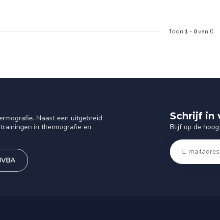
Toon
1
-
0
van 0
Schrijf i
ermografie. Naast een uitgebreid
Blijf op de hoog
trainingen in thermografie en
 BVBA