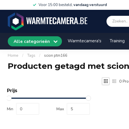
Voor 15:00 besteld,
vandaag verstuurd
Warmtecamera's
Training
Alle categorieën
Home
/
Tags
/
scion ptm166
Producten getagd met scio
0
Pro
Prijs
Min
Max