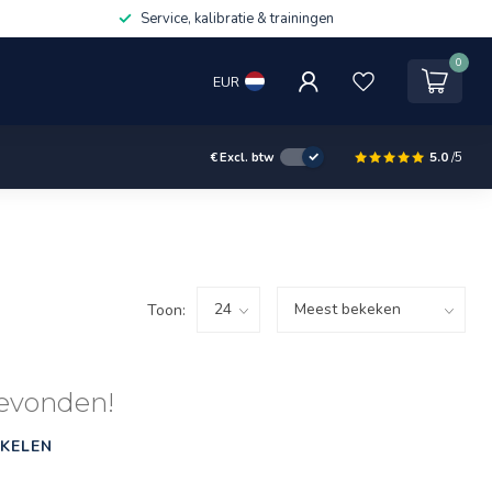
Service, kalibratie & trainingen
0
EUR
5.0
/5
€
Excl. btw
Toon:
evonden!
KELEN