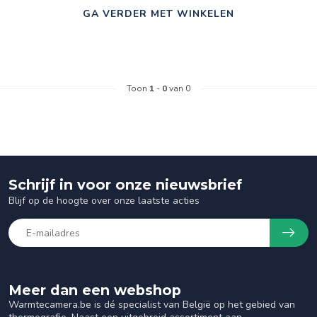
GA VERDER MET WINKELEN
Toon
1
-
0
van 0
Schrijf in voor onze nieuwsbrief
Blijf op de hoogte over onze laatste acties
Meer dan een webshop
Warmtecamera.be is dé specialist van België op het gebied van