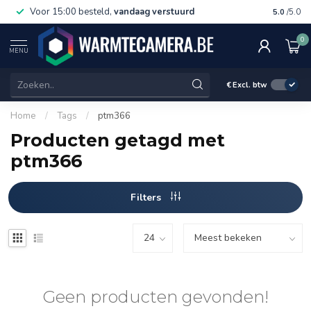
Voor 15:00 besteld,
vandaag verstuurd
Gratis 
5.0
/5.0
0
MENU
€
Excl. btw
Home
/
Tags
/
ptm366
Producten getagd met
ptm366
Filters
Geen producten gevonden!