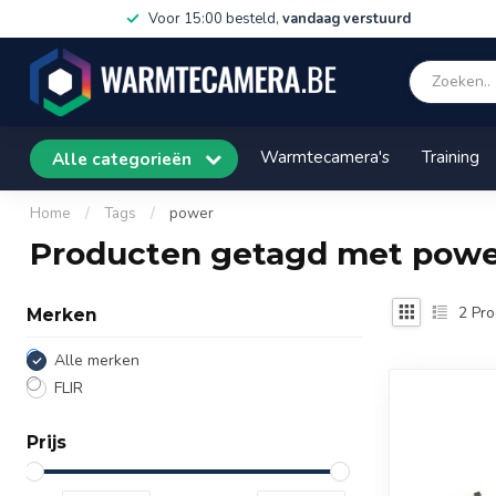
Voor 15:00 besteld,
vandaag verstuurd
Warmtecamera's
Training
Alle categorieën
Home
/
Tags
/
power
Producten getagd met pow
2
Pro
Merken
Alle merken
FLIR
Prijs