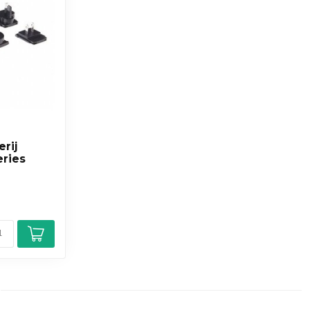
rij
eries