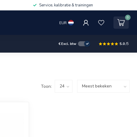
Service, kalibratie & trainingen
0
EUR
5.0
/5
€
Excl. btw
Toon: