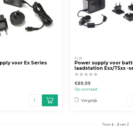
FLIR
ply voor Ex Series
Power supply voor batte
laadstation Exx/T5xx -s
€89,99
Op voorraad
Vergelijk
Toon
1
-
2
van 2