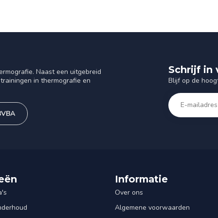
Schrijf i
ermografie. Naast een uitgebreid
Blijf op de hoog
trainingen in thermografie en
 BVBA
eën
Informatie
's
Over ons
Onderhoud
Algemene voorwaarden