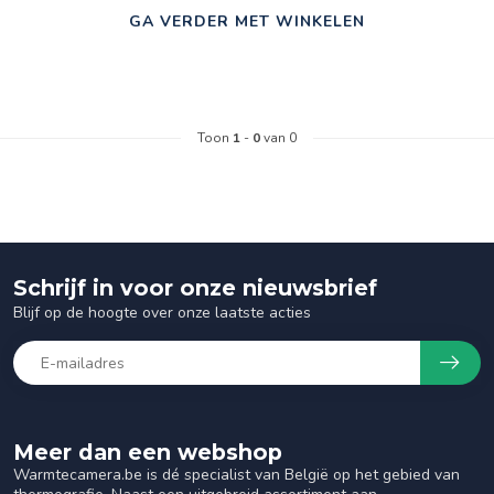
GA VERDER MET WINKELEN
Toon
1
-
0
van 0
Schrijf in voor onze nieuwsbrief
Blijf op de hoogte over onze laatste acties
Meer dan een webshop
Warmtecamera.be is dé specialist van België op het gebied van