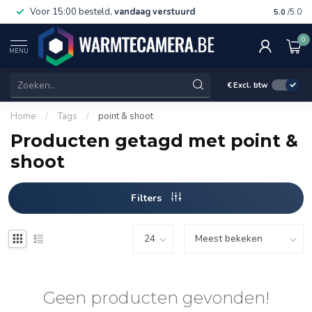
Voor 15:00 besteld,
vandaag verstuurd
Gratis 
5.0
/5.0
0
MENU
€
Excl. btw
Home
/
Tags
/
point & shoot
Producten getagd met point &
shoot
Filters
Geen producten gevonden!