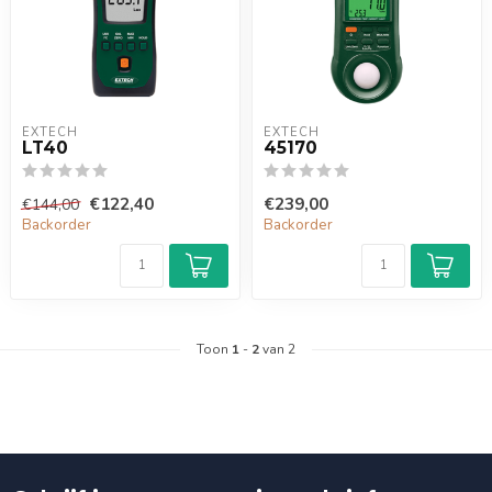
EXTECH
EXTECH
LT40
45170
€122,40
€239,00
€144,00
Backorder
Backorder
Toon
1
-
2
van 2