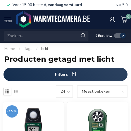
Voor 15:00 besteld,
vandaag verstuurd
Gratis 
5.0
/5.0
0
MENU
€
Excl. btw
Home
/
Tags
/
licht
Producten getagd met licht
Filters
-15%