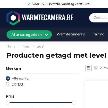
Voor 15:00 besteld,
vandaag verstuurd
Warmtecamera's
Training
Alle categorieën
Home
/
Tags
/
level
Producten getagd met level
2
Pro
Merken
Alle merken
EXTECH
Prijs