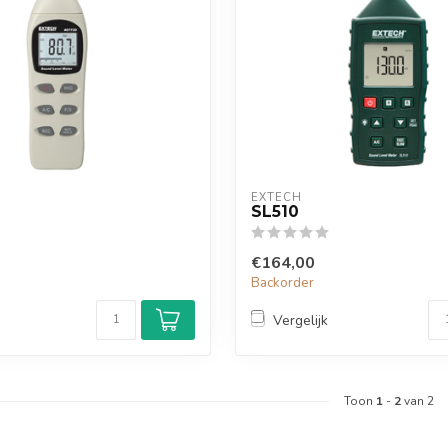
EXTECH
SL510
€164,00
Backorder
Vergelijk
Toon
1
-
2
van 2