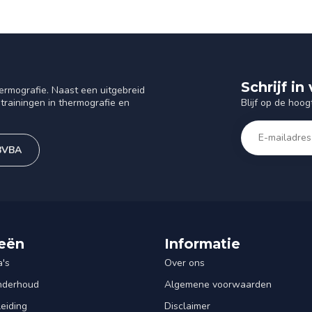
Schrijf i
ermografie. Naast een uitgebreid
Blijf op de hoog
trainingen in thermografie en
 BVBA
eën
Informatie
's
Over ons
Onderhoud
Algemene voorwaarden
leiding
Disclaimer