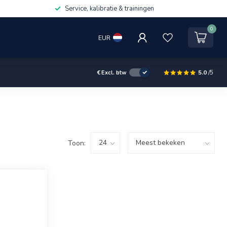
Service, kalibratie & trainingen
0
EUR
5.0
/5
€
Excl. btw
Toon: