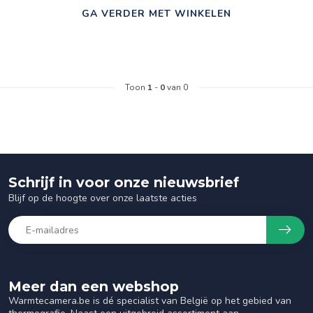
GA VERDER MET WINKELEN
Toon
1
-
0
van 0
Schrijf in voor onze nieuwsbrief
Blijf op de hoogte over onze laatste acties
Meer dan een webshop
Warmtecamera.be is dé specialist van België op het gebied van