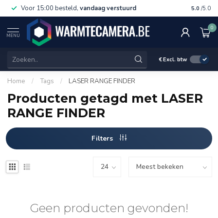
Voor 15:00 besteld,
vandaag verstuurd
Gratis 
5.0
/5.0
0
MENU
€
Excl. btw
Home
/
Tags
/
LASER RANGE FINDER
Producten getagd met LASER
RANGE FINDER
Filters
Geen producten gevonden!