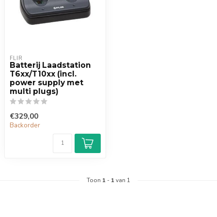
FLIR
Batterij Laadstation
T6xx/T10xx (incl.
power supply met
multi plugs)
€329,00
Backorder
Toon
1
-
1
van 1