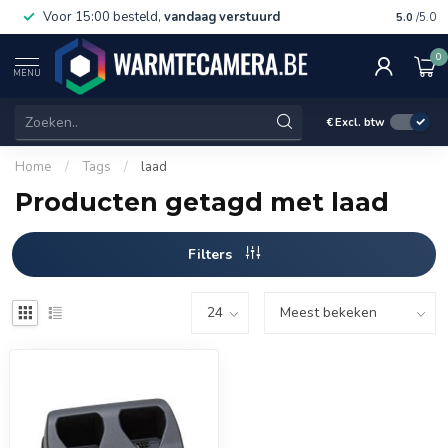
Voor 15:00 besteld,
vandaag verstuurd
Gratis 
5.0
/5.0
0
MENU
€
Excl. btw
Home
/
Tags
/
laad
Producten getagd met laad
Filters