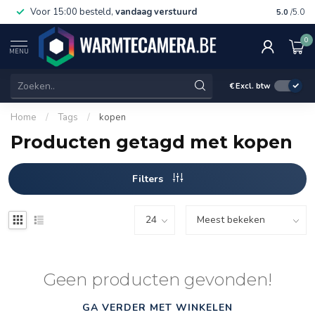
Voor 15:00 besteld,
vandaag verstuurd
Gratis 
5.0
/5.0
0
MENU
€
Excl. btw
Home
/
Tags
/
kopen
Producten getagd met kopen
Filters
Geen producten gevonden!
GA VERDER MET WINKELEN