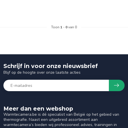
Toon
1
-
0
van 0
Schrijf in voor onze nieuwsbrief
Blijf op de hoogte over onze laatste acties
Meer dan een webshop
Warmtecamera.be is dé specialist van België op het gebied van
thermografie. Naast een uitgebreid assortiment aan
warmtecamera’s bieden wij professioneel advies, trainingen in