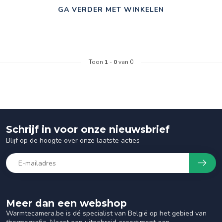
GA VERDER MET WINKELEN
Toon
1
-
0
van 0
Schrijf in voor onze nieuwsbrief
Blijf op de hoogte over onze laatste acties
Meer dan een webshop
Warmtecamera.be is dé specialist van België op het gebied van