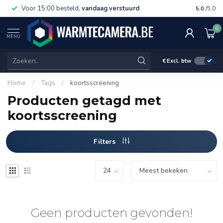
Voor 15:00 besteld,
vandaag verstuurd
Gratis 
5.0
/5.0
0
MENU
€
Excl. btw
Home
/
Tags
/
koortsscreening
Producten getagd met
koortsscreening
Filters
Geen producten gevonden!