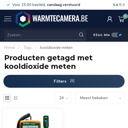
Voor 15:00 besteld,
vandaag verstuurd
Gratis 
5.0
/5.0
0
MENU
€
Excl. btw
Home
/
Tags
/
kooldioxide meten
Producten getagd met
kooldioxide meten
Filters