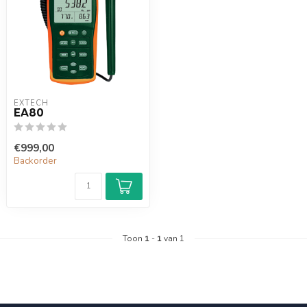
EXTECH
EA80
€999,00
Backorder
Toon
1
-
1
van 1