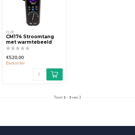
FLIR
CM174 Stroomtang
met warmtebeeld
€520,00
Backorder
Toon
1
-
3
van 3