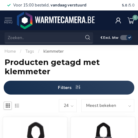
Voor 15:00 besteld,
vandaag verstuurd
Gratis 
5.0
/5.0
0
MENU
€
Excl. btw
Home
/
Tags
/
klemmeter
Producten getagd met
klemmeter
Filters