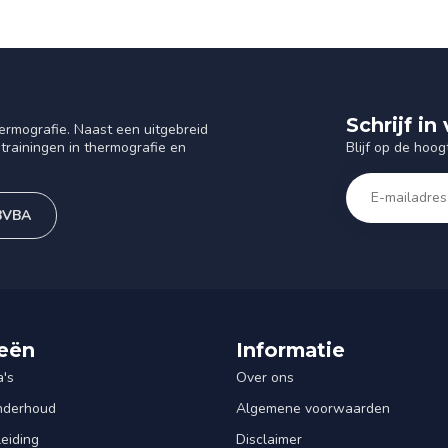
Schrijf i
ermografie. Naast een uitgebreid
Blijf op de hoog
trainingen in thermografie en
 BVBA
eën
Informatie
's
Over ons
Onderhoud
Algemene voorwaarden
leiding
Disclaimer