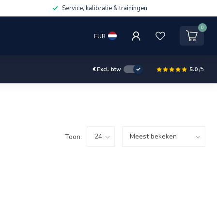
Service, kalibratie & trainingen
0
EUR
5.0
/5
€
Excl. btw
Toon: