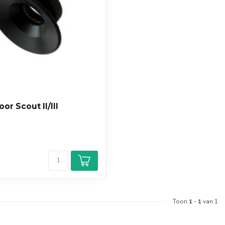
or Scout II/III
Toon
1
-
1
van 1