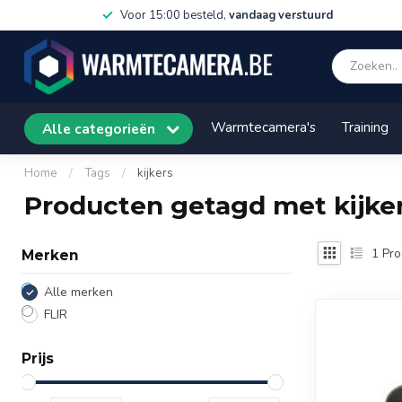
Voor 15:00 besteld,
vandaag verstuurd
Warmtecamera's
Training
Alle categorieën
Home
/
Tags
/
kijkers
Producten getagd met kijke
1
Pro
Merken
Alle merken
FLIR
Prijs