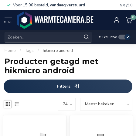
Voor 15:00 besteld,
vandaag verstuurd
Gratis 
5.0
/5.0
0
MENU
€
Excl. btw
Home
/
Tags
/
hikmicro android
Producten getagd met
hikmicro android
Filters