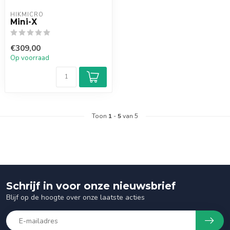
HIKMICRO
Mini-X
€309,00
Op voorraad
Toon
1
-
5
van 5
Schrijf in voor onze nieuwsbrief
Blijf op de hoogte over onze laatste acties