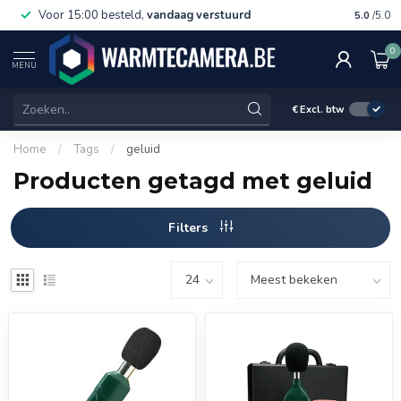
Voor 15:00 besteld,
vandaag verstuurd
Gratis 
5.0
/5.0
0
MENU
€
Excl. btw
Home
/
Tags
/
geluid
Producten getagd met geluid
Filters