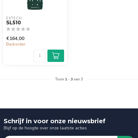
EXTECH
SL510
€164,00
Backorder
Toon
1
-
3
van 3
Schrijf in voor onze nieuwsbrief
Blijf op de hoogte over onze laatste acties