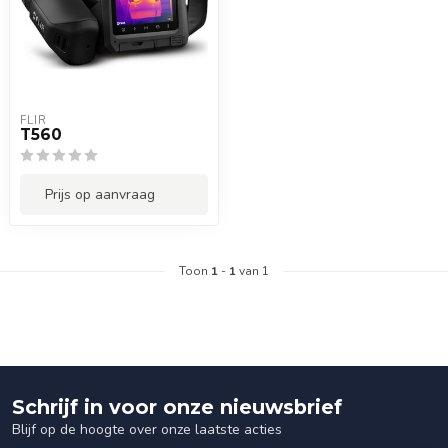
FLIR
T560
Prijs op aanvraag
Toon
1
-
1
van 1
Schrijf in voor onze nieuwsbrief
Blijf op de hoogte over onze laatste acties