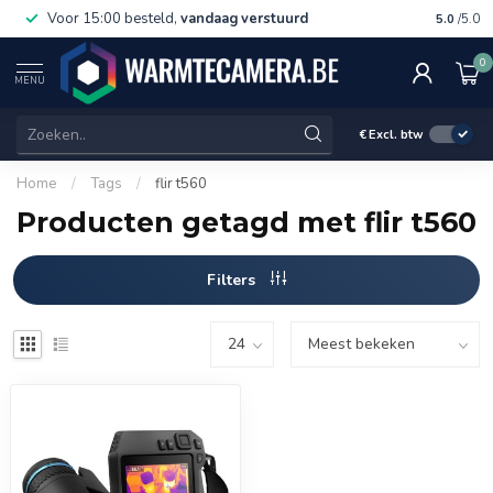
Voor 15:00 besteld,
vandaag verstuurd
Gratis 
5.0
/5.0
0
MENU
€
Excl. btw
Home
/
Tags
/
flir t560
Producten getagd met flir t560
Filters