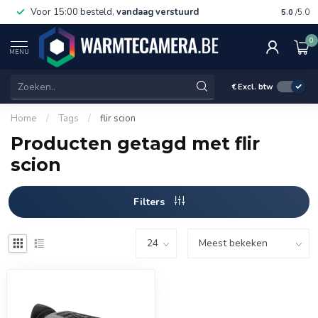
Voor 15:00 besteld,
vandaag verstuurd
Gratis 
5.0
/5.0
0
MENU
€
Excl. btw
Home
/
Tags
/
flir scion
Producten getagd met flir
scion
Filters