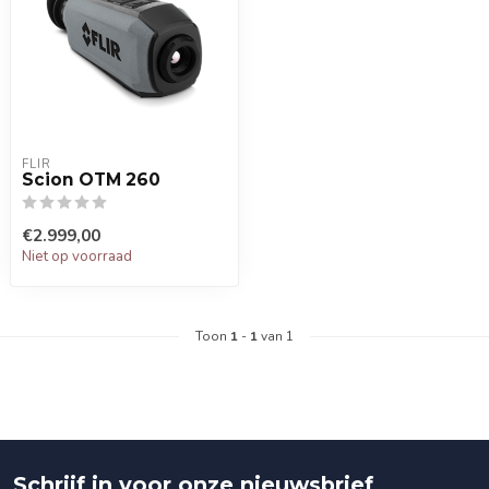
FLIR
Scion OTM 260
€2.999,00
Niet op voorraad
Toon
1
-
1
van 1
Schrijf in voor onze nieuwsbrief