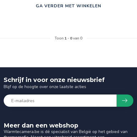
GA VERDER MET WINKELEN
Toon
1
-
0
van 0
Schrijf in voor onze nieuwsbrief
Blijf op de hoogte over onze laatste acties
Meer dan een webshop
Warmtecamera.be is dé specialist van België op het gebied van