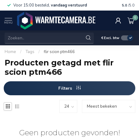
Voor 15:00 besteld,
vandaag verstuurd
Gratis 
5.0
/5.0
0
MENU
€
Excl. btw
Home
/
Tags
/
flir scion ptm466
Producten getagd met flir
scion ptm466
Filters
Geen producten gevonden!